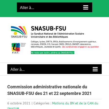
Passer
Aller à...
au
contenu
Aller à...
Commission administrative nationale du
SNASUB-FSU des 21 et 22 septembre 2021
6 octobre 2021
|
Catégories :
Motions du BN et de la CAN du
SNASUB