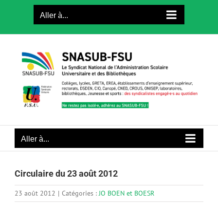
Passer
Aller à...
au
contenu
Aller à...
Circulaire du 23 août 2012
23 août 2012
|
Catégories :
JO BOEN et BOESR