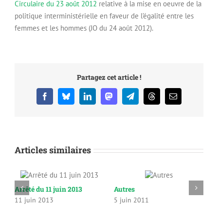
Circulaire du 23 août 2012
relative à la mise en oeuvre de la
politique interministérielle en faveur de l’égalité entre les
femmes et les hommes (JO du 24 août 2012).
Partagez cet article !
Facebook
Bluesky
LinkedIn
Mastodon
Telegram
Threads
Email
Articles similaires
Arrêté du 11 juin 2013
Autres
C
11 juin 2013
5 juin 2011
2