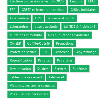
Elections professionnelles juin 2023
Emplois
EPLE
ESR
GRETA et formation continue
Grilles indiciaires
Indemnitaire
ITRF
Jeunesse et sports
Laboratoires
Liste d'aptitude
Loi 3DS & Article 145
Mutations et mobilité
Nos publications syndicales
ONISEP
Op@le/Opér@
Promotions
Protection sociale
PSC
Recherche
Repyramidage
Requalification
Retraites
Retraité·es
Revalorisation
Salaires
Services
Supérieur
Tableau d'avancement
Télétravail
Violences sexistes et sexuelles
Vos élu·es des personnels