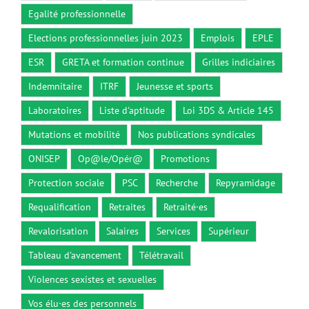
Egalité professionnelle
Elections professionnelles juin 2023
Emplois
EPLE
ESR
GRETA et formation continue
Grilles indiciaires
Indemnitaire
ITRF
Jeunesse et sports
Laboratoires
Liste d'aptitude
Loi 3DS & Article 145
Mutations et mobilité
Nos publications syndicales
ONISEP
Op@le/Opér@
Promotions
Protection sociale
PSC
Recherche
Repyramidage
Requalification
Retraites
Retraité·es
Revalorisation
Salaires
Services
Supérieur
Tableau d'avancement
Télétravail
Violences sexistes et sexuelles
Vos élu·es des personnels