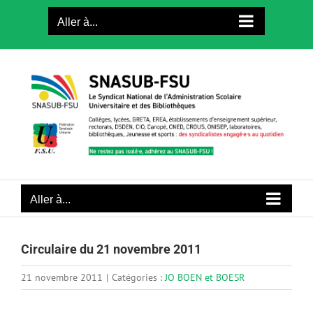
Passer
Aller à...
au
contenu
Aller à...
Circulaire du 21 novembre 2011
21 novembre 2011
|
Catégories :
JO BOEN et BOESR