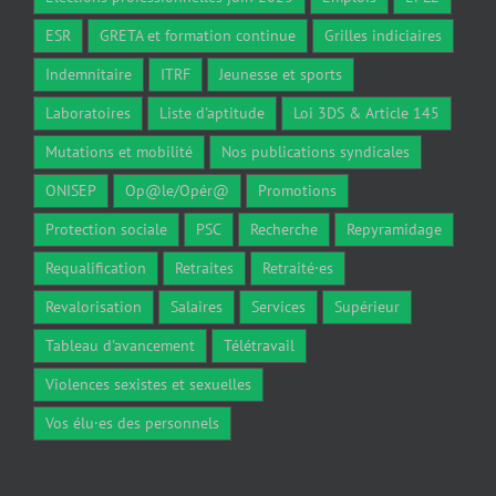
ESR
GRETA et formation continue
Grilles indiciaires
Indemnitaire
ITRF
Jeunesse et sports
Laboratoires
Liste d'aptitude
Loi 3DS & Article 145
Mutations et mobilité
Nos publications syndicales
ONISEP
Op@le/Opér@
Promotions
Protection sociale
PSC
Recherche
Repyramidage
Requalification
Retraites
Retraité·es
Revalorisation
Salaires
Services
Supérieur
Tableau d'avancement
Télétravail
Violences sexistes et sexuelles
Vos élu·es des personnels