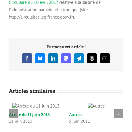
Circulaire du 10 avril 2017
relative à la saisine de
l’administration par voie électronique (site
http://circulaires.legifrance.gouv.fr).
Partagez cet article !
Facebook
Bluesky
LinkedIn
Mastodon
Telegram
Threads
Email
Articles similaires
Arrêté du 11 juin 2013
Autres
C
11 juin 2013
5 juin 2011
2