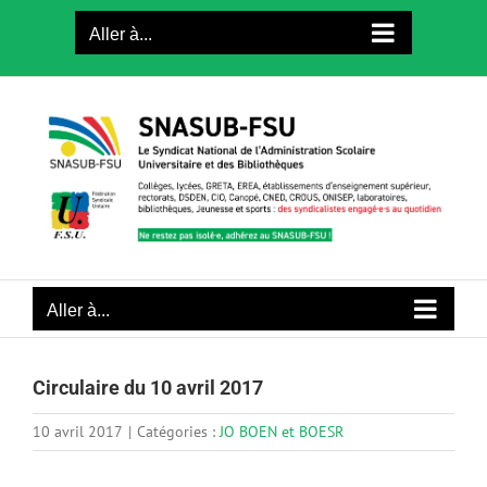
Passer
Aller à...
au
contenu
Aller à...
Circulaire du 10 avril 2017
10 avril 2017
|
Catégories :
JO BOEN et BOESR