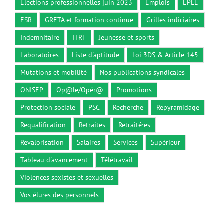
Elections professionnelles juin 2023
Emplois
EPLE
ESR
GRETA et formation continue
Grilles indiciaires
Indemnitaire
ITRF
Jeunesse et sports
Laboratoires
Liste d'aptitude
Loi 3DS & Article 145
Mutations et mobilité
Nos publications syndicales
ONISEP
Op@le/Opér@
Promotions
Protection sociale
PSC
Recherche
Repyramidage
Requalification
Retraites
Retraité·es
Revalorisation
Salaires
Services
Supérieur
Tableau d'avancement
Télétravail
Violences sexistes et sexuelles
Vos élu·es des personnels