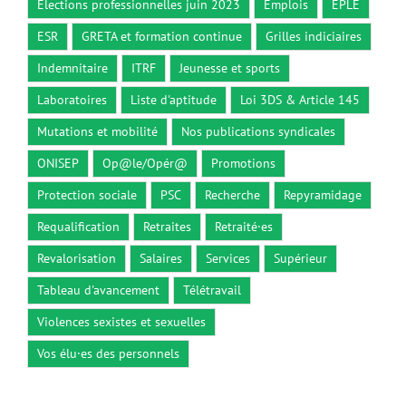
Elections professionnelles juin 2023
Emplois
EPLE
ESR
GRETA et formation continue
Grilles indiciaires
Indemnitaire
ITRF
Jeunesse et sports
Laboratoires
Liste d'aptitude
Loi 3DS & Article 145
Mutations et mobilité
Nos publications syndicales
ONISEP
Op@le/Opér@
Promotions
Protection sociale
PSC
Recherche
Repyramidage
Requalification
Retraites
Retraité·es
Revalorisation
Salaires
Services
Supérieur
Tableau d'avancement
Télétravail
Violences sexistes et sexuelles
Vos élu·es des personnels