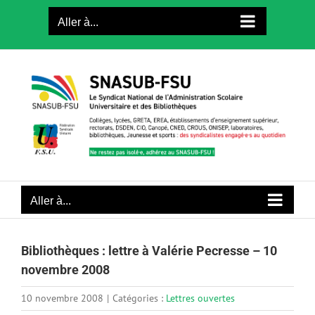
Passer
Aller à...
au
contenu
Aller à...
Bibliothèques : lettre à Valérie Pecresse – 10
novembre 2008
10 novembre 2008
|
Catégories :
Lettres ouvertes