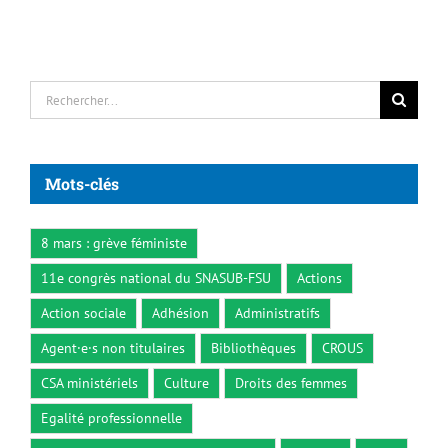
Rechercher:
Mots-clés
8 mars : grève féministe
11e congrès national du SNASUB-FSU
Actions
Action sociale
Adhésion
Administratifs
Agent·e·s non titulaires
Bibliothèques
CROUS
CSA ministériels
Culture
Droits des femmes
Egalité professionnelle