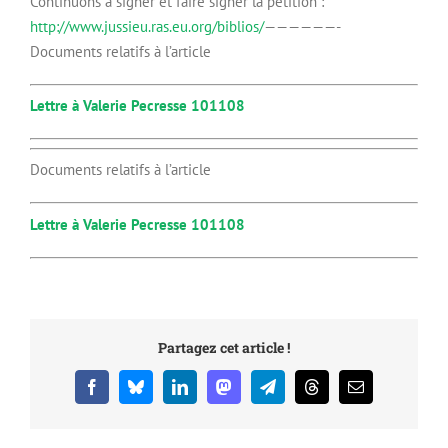
Continuons à signer et faire signer la pétition :
http://www.jussieu.ras.eu.org/biblios/
——————-
Documents relatifs à l’article
Lettre à Valerie Pecresse 101108
Documents relatifs à l’article
Lettre à Valerie Pecresse 101108
Partagez cet article !
Facebook
Bluesky
LinkedIn
Mastodon
Telegram
Threads
Email