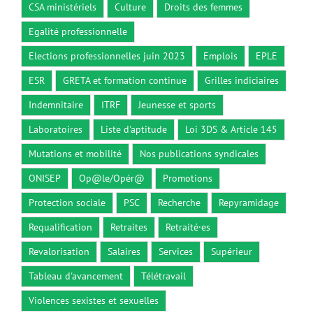
CSA ministériels
Culture
Droits des femmes
Egalité professionnelle
Elections professionnelles juin 2023
Emplois
EPLE
ESR
GRETA et formation continue
Grilles indiciaires
Indemnitaire
ITRF
Jeunesse et sports
Laboratoires
Liste d'aptitude
Loi 3DS & Article 145
Mutations et mobilité
Nos publications syndicales
ONISEP
Op@le/Opér@
Promotions
Protection sociale
PSC
Recherche
Repyramidage
Requalification
Retraites
Retraité·es
Revalorisation
Salaires
Services
Supérieur
Tableau d'avancement
Télétravail
Violences sexistes et sexuelles