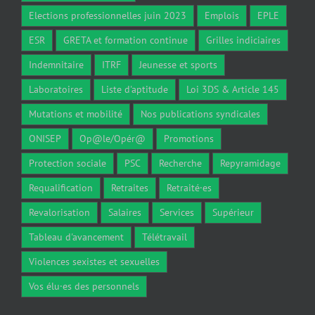
Elections professionnelles juin 2023
Emplois
EPLE
ESR
GRETA et formation continue
Grilles indiciaires
Indemnitaire
ITRF
Jeunesse et sports
Laboratoires
Liste d'aptitude
Loi 3DS & Article 145
Mutations et mobilité
Nos publications syndicales
ONISEP
Op@le/Opér@
Promotions
Protection sociale
PSC
Recherche
Repyramidage
Requalification
Retraites
Retraité·es
Revalorisation
Salaires
Services
Supérieur
Tableau d'avancement
Télétravail
Violences sexistes et sexuelles
Vos élu·es des personnels