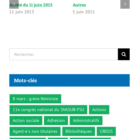
Arrêté du 11 juin 2013
Autres
C
11 juin 2013
5 juin 2011
2
2
Rechercher:
Mots-clés
8 mars : grève féministe
11e congrès national du SNASUB-FSU
Actions
Action sociale
Adhésion
Administratifs
Agent·e·s non titulaires
Bibliothèques
CROUS