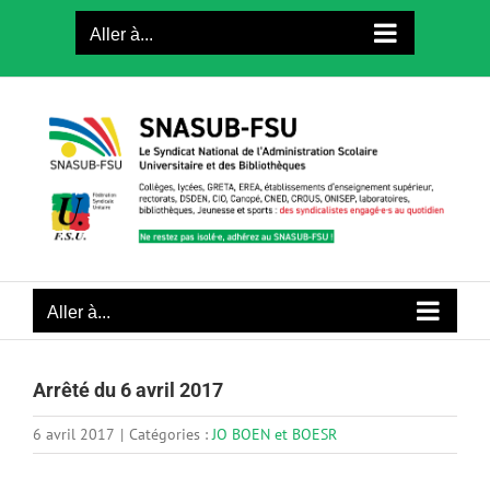
Passer
Aller à...
au
contenu
Aller à...
Arrêté du 6 avril 2017
6 avril 2017
|
Catégories :
JO BOEN et BOESR