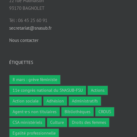
22 rue Malmaison
93170 BAGNOLET
Tél : 06 45 25 60 91
secretariat@snasub.fr
Nous contacter
ÉTIQUETTES
8 mars : grève féministe
11e congrès national du SNASUB-FSU
Actions
Action sociale
Adhésion
Administratifs
Agent·e·s non titulaires
Bibliothèques
CROUS
CSA ministériels
Culture
Droits des femmes
Egalité professionnelle