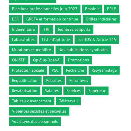
Elections professionnelles juin 2023
Emplois
EPLE
ESR
GRETA et formation continue
Grilles indiciaires
Indemnitaire
ITRF
Jeunesse et sports
Laboratoires
Liste d'aptitude
Loi 3DS & Article 145
Mutations et mobilité
Nos publications syndicales
ONISEP
Op@le/Opér@
Promotions
Protection sociale
PSC
Recherche
Repyramidage
Requalification
Retraites
Retraité·es
Revalorisation
Salaires
Services
Supérieur
Tableau d'avancement
Télétravail
Violences sexistes et sexuelles
Vos élu·es des personnels