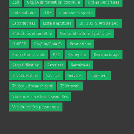
ESR
GRETA et formation continue
Grilles indiciaires
Indemnitaire
ITRF
Jeunesse et sports
Laboratoires
Liste d'aptitude
Loi 3DS & Article 145
Mutations et mobilité
Nos publications syndicales
ONISEP
Op@le/Opér@
Promotions
Protection sociale
PSC
Recherche
Repyramidage
Requalification
Retraites
Retraité·es
Revalorisation
Salaires
Services
Supérieur
Tableau d'avancement
Télétravail
Violences sexistes et sexuelles
Vos élu·es des personnels