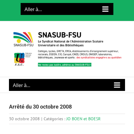
Passer
Aller à...
au
contenu
Aller à...
Arrêté du 30 octobre 2008
30 octobre 2008
|
Catégories :
JO BOEN et BOESR