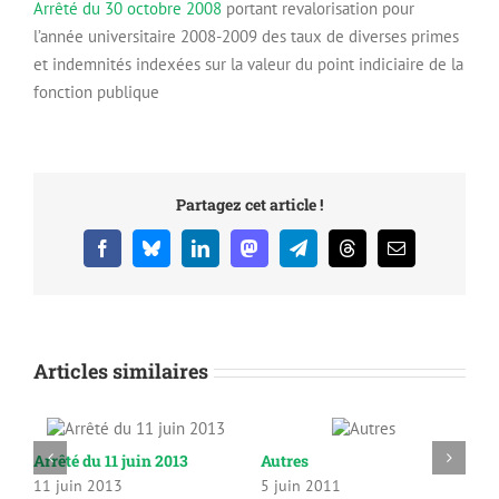
Arrêté du 30 octobre 2008
portant revalorisation pour
l’année universitaire 2008-2009 des taux de diverses primes
et indemnités indexées sur la valeur du point indiciaire de la
fonction publique
Partagez cet article !
Facebook
Bluesky
LinkedIn
Mastodon
Telegram
Threads
Email
Articles similaires
Arrêté du 11 juin 2013
Autres
C
11 juin 2013
5 juin 2011