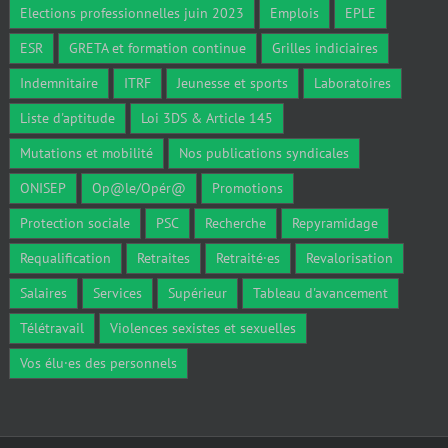
Elections professionnelles juin 2023
Emplois
EPLE
ESR
GRETA et formation continue
Grilles indiciaires
Indemnitaire
ITRF
Jeunesse et sports
Laboratoires
Liste d'aptitude
Loi 3DS & Article 145
Mutations et mobilité
Nos publications syndicales
ONISEP
Op@le/Opér@
Promotions
Protection sociale
PSC
Recherche
Repyramidage
Requalification
Retraites
Retraité·es
Revalorisation
Salaires
Services
Supérieur
Tableau d'avancement
Télétravail
Violences sexistes et sexuelles
Vos élu·es des personnels