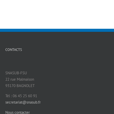
CONTACTS
SNASUB-FSU
22 rue Malmaison
93170 BAGNOLET
Tél : 06 45 25 60 91
secretariat@snasub.fr
Nous contacter