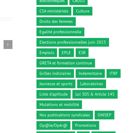
Bibliothèques
CROUS
CSA ministériels
Culture
Droits des femmes
Egalité professionnelle
Elections professionnelles juin 2023
Circulaire du 26 décembre 2018
Décret n° 2
26 décembre 2018
5 octobre 2
Emplois
EPLE
ESR
GRETA et formation continue
Grilles indiciaires
Indemnitaire
ITRF
Jeunesse et sports
Laboratoires
Liste d'aptitude
Loi 3DS & Article 145
Mutations et mobilité
Nos publications syndicales
ONISEP
Op@le/Opér@
Promotions