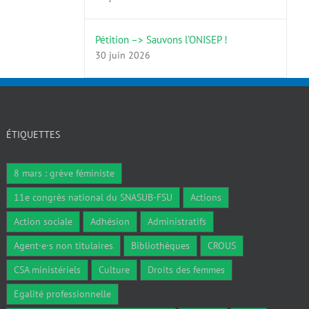
Pétition –> Sauvons l’ONISEP !
30 juin 2026
ÉTIQUETTES
8 mars : grève féministe
11e congrès national du SNASUB-FSU
Actions
Action sociale
Adhésion
Administratifs
Agent·e·s non titulaires
Bibliothèques
CROUS
CSA ministériels
Culture
Droits des femmes
Egalité professionnelle