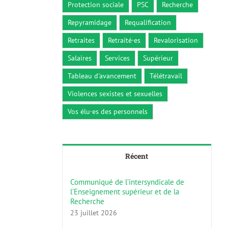
Protection sociale
PSC
Recherche
Repyramidage
Requalification
Retraites
Retraité·es
Revalorisation
Salaires
Services
Supérieur
Tableau d'avancement
Télétravail
Violences sexistes et sexuelles
Vos élu·es des personnels
Récent
Communiqué de l’intersyndicale de
l’Enseignement supérieur et de la
Recherche
23 juillet 2026