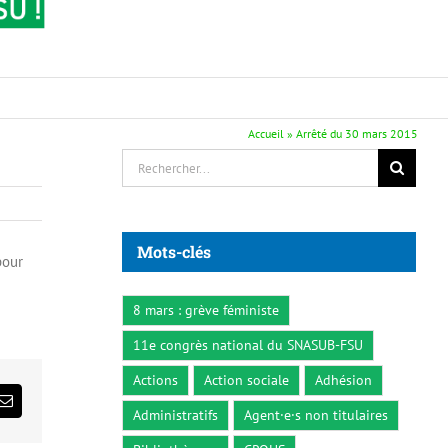
Accueil
»
Arrêté du 30 mars 2015
Rechercher:
Mots-clés
pour
8 mars : grève féministe
11e congrès national du SNASUB-FSU
Actions
Action sociale
Adhésion
ds
Email
Administratifs
Agent·e·s non titulaires