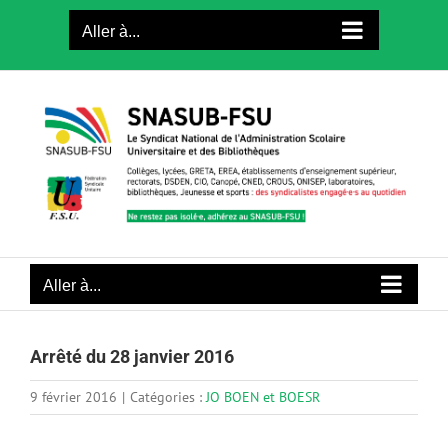
Passer
Aller à...
au
contenu
Aller à...
Arrêté du 28 janvier 2016
9 février 2016
|
Catégories :
JO BOEN et BOESR