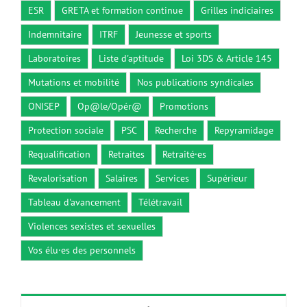
ESR
GRETA et formation continue
Grilles indiciaires
Indemnitaire
ITRF
Jeunesse et sports
Laboratoires
Liste d'aptitude
Loi 3DS & Article 145
Mutations et mobilité
Nos publications syndicales
ONISEP
Op@le/Opér@
Promotions
Protection sociale
PSC
Recherche
Repyramidage
Requalification
Retraites
Retraité·es
Revalorisation
Salaires
Services
Supérieur
Tableau d'avancement
Télétravail
Violences sexistes et sexuelles
Vos élu·es des personnels