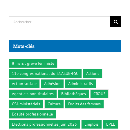
Rechercher:
Mots-clés
8 mars : grève féministe
11e congrès national du SNASUB-FSU
Actions
Action sociale
Adhésion
Administratifs
Agent·e·s non titulaires
Bibliothèques
CROUS
CSA ministériels
Culture
Droits des femmes
Egalité professionnelle
Elections professionnelles juin 2023
Emplois
EPLE