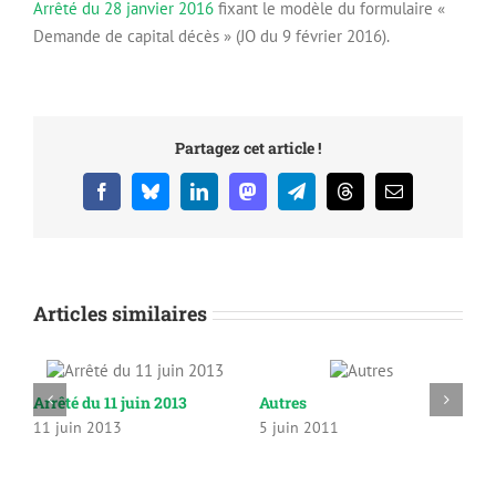
Arrêté du 28 janvier 2016
fixant le modèle du formulaire «
Demande de capital décès » (JO du 9 février 2016).
Partagez cet article !
Facebook
Bluesky
LinkedIn
Mastodon
Telegram
Threads
Email
Articles similaires
Arrêté du 11 juin 2013
Autres
C
11 juin 2013
5 juin 2011
2
2