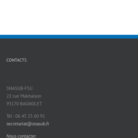
CONTACTS
SNASUB-FSU
22 rue Malmaison
93170 BAGNOLET
Tél : 06 45 25 60 91
secretariat@snasub.fr
Nous contacter