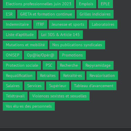
Elections professionnelles juin 2023
Emplois
EPLE
ESR
GRETA et formation continue
Grilles indiciaires
Indemnitaire
ITRF
Jeunesse et sports
Laboratoires
Liste d'aptitude
Loi 3DS & Article 145
Mutations et mobilité
Nos publications syndicales
ONISEP
Op@le/Opér@
Promotions
Protection sociale
PSC
Recherche
Repyramidage
Requalification
Retraites
Retraité·es
Revalorisation
Salaires
Services
Supérieur
Tableau d'avancement
Télétravail
Violences sexistes et sexuelles
Vos élu·es des personnels