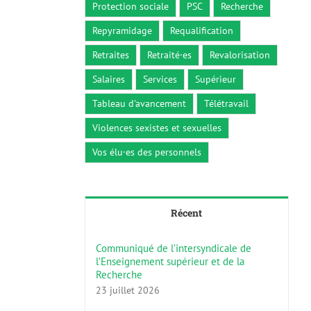
Protection sociale
PSC
Recherche
Repyramidage
Requalification
Retraites
Retraité·es
Revalorisation
Salaires
Services
Supérieur
Tableau d'avancement
Télétravail
Violences sexistes et sexuelles
Vos élu·es des personnels
Récent
Communiqué de l’intersyndicale de
l’Enseignement supérieur et de la
Recherche
23 juillet 2026