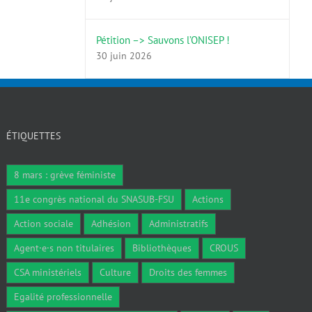
Pétition –> Sauvons l’ONISEP !
30 juin 2026
ÉTIQUETTES
8 mars : grève féministe
11e congrès national du SNASUB-FSU
Actions
Action sociale
Adhésion
Administratifs
Agent·e·s non titulaires
Bibliothèques
CROUS
CSA ministériels
Culture
Droits des femmes
Egalité professionnelle