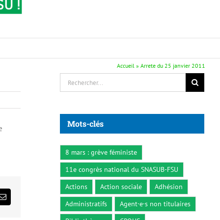
Accueil
»
Arrete du 25 janvier 2011
Rechercher:
Mots-clés
e
8 mars : grève féministe
11e congrès national du SNASUB-FSU
Actions
Action sociale
Adhésion
ds
Email
Administratifs
Agent·e·s non titulaires