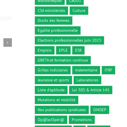
Bibliothèques
CROUS
CSA ministériels
Culture
Droits des femmes
Egalité professionnelle
Elections professionnelles juin 2023
Circulaire du 26 décembre 2018
Décret n° 2
26 décembre 2018
5 octobre 2
Emplois
EPLE
ESR
GRETA et formation continue
Grilles indiciaires
Indemnitaire
ITRF
Jeunesse et sports
Laboratoires
Liste d'aptitude
Loi 3DS & Article 145
Mutations et mobilité
Nos publications syndicales
ONISEP
Op@le/Opér@
Promotions