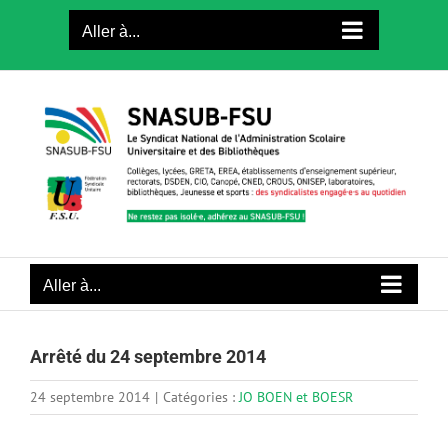
Passer
Aller à...
au
contenu
Aller à...
Arrêté du 24 septembre 2014
24 septembre 2014
|
Catégories :
JO BOEN et BOESR