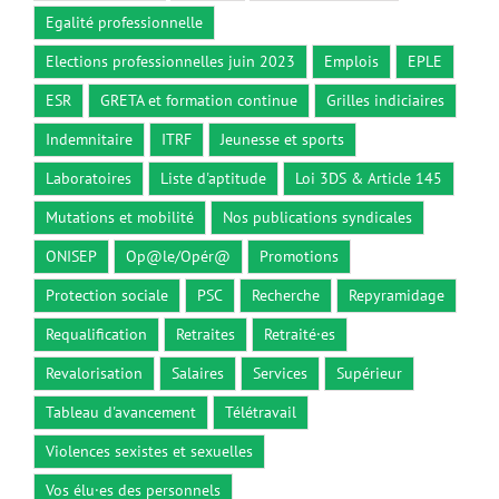
Egalité professionnelle
Elections professionnelles juin 2023
Emplois
EPLE
ESR
GRETA et formation continue
Grilles indiciaires
Indemnitaire
ITRF
Jeunesse et sports
Laboratoires
Liste d'aptitude
Loi 3DS & Article 145
Mutations et mobilité
Nos publications syndicales
ONISEP
Op@le/Opér@
Promotions
Protection sociale
PSC
Recherche
Repyramidage
Requalification
Retraites
Retraité·es
Revalorisation
Salaires
Services
Supérieur
Tableau d'avancement
Télétravail
Violences sexistes et sexuelles
Vos élu·es des personnels