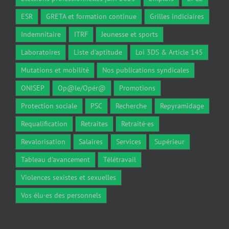
ESR
GRETA et formation continue
Grilles indiciaires
Indemnitaire
ITRF
Jeunesse et sports
Laboratoires
Liste d'aptitude
Loi 3DS & Article 145
Mutations et mobilité
Nos publications syndicales
ONISEP
Op@le/Opér@
Promotions
Protection sociale
PSC
Recherche
Repyramidage
Requalification
Retraites
Retraité·es
Revalorisation
Salaires
Services
Supérieur
Tableau d'avancement
Télétravail
Violences sexistes et sexuelles
Vos élu·es des personnels