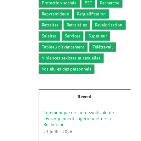
Protection sociale
PSC
Recherche
Repyramidage
Requalification
Retraites
Retraité·es
Revalorisation
Salaires
Services
Supérieur
Tableau d'avancement
Télétravail
Violences sexistes et sexuelles
Vos élu·es des personnels
Récent
Communiqué de l’intersyndicale de
l’Enseignement supérieur et de la
Recherche
23 juillet 2026