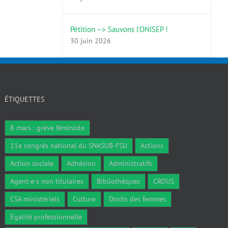
Pétition –> Sauvons l’ONISEP !
30 juin 2026
ÉTIQUETTES
8 mars : grève féministe
11e congrès national du SNASUB-FSU
Actions
Action sociale
Adhésion
Administratifs
Agent·e·s non titulaires
Bibliothèques
CROUS
CSA ministériels
Culture
Droits des femmes
Egalité professionnelle