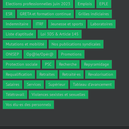
Elections professionnelles juin 2023
Emplois
EPLE
ESR
GRETA et formation continue
Grilles indiciaires
Indemnitaire
ITRF
Jeunesse et sports
Laboratoires
Liste d'aptitude
Loi 3DS & Article 145
Mutations et mobilité
Nos publications syndicales
ONISEP
Op@le/Opér@
Promotions
Protection sociale
PSC
Recherche
Repyramidage
Requalification
Retraites
Retraité·es
Revalorisation
Salaires
Services
Supérieur
Tableau d'avancement
Télétravail
Violences sexistes et sexuelles
Vos élu·es des personnels