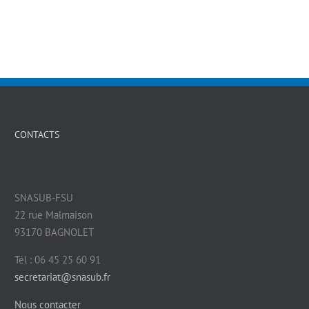
CONTACTS
SNASUB-FSU
22 rue Malmaison
93170 BAGNOLET
Tél : 06 45 25 60 91
secretariat@snasub.fr
Nous contacter