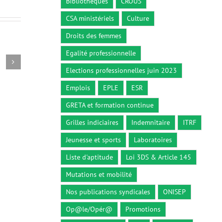
Bibliothèques
CROUS
CSA ministériels
Culture
Droits des femmes
Egalité professionnelle
Circulaire du 26 décembre 2018
Décret n° 2
Elections professionnelles juin 2023
26 décembre 2018
5 octobre 2
Emplois
EPLE
ESR
GRETA et formation continue
Grilles indiciaires
Indemnitaire
ITRF
Jeunesse et sports
Laboratoires
Liste d'aptitude
Loi 3DS & Article 145
Mutations et mobilité
Nos publications syndicales
ONISEP
Op@le/Opér@
Promotions