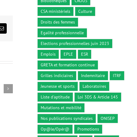
Bibliothèques
CROUS
CSA ministériels
Culture
Droits des femmes
ds
Email
Egalité professionnelle
Elections professionnelles juin 2023
Emplois
EPLE
ESR
GRETA et formation continue
Grilles indiciaires
Indemnitaire
ITRF
Jeunesse et sports
Laboratoires
Circulaire du 26 décembre 2018
Décret n° 2
26 décembre 2018
5 octobre 2
Liste d'aptitude
Loi 3DS & Article 145
Mutations et mobilité
Nos publications syndicales
ONISEP
Op@le/Opér@
Promotions