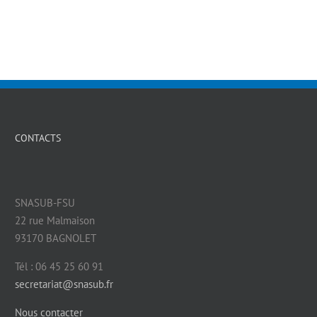
CONTACTS
SNASUB-FSU
22 rue Malmaison
93170 BAGNOLET
Tél : 06 45 25 60 91
secretariat@snasub.fr
Nous contacter