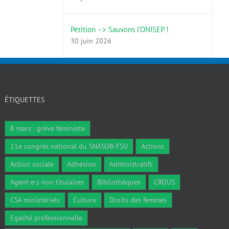
Pétition –> Sauvons l’ONISEP !
30 juin 2026
ÉTIQUETTES
8 mars : grève féministe
11e congrès national du SNASUB-FSU
Actions
Action sociale
Adhésion
Administratifs
Agent·e·s non titulaires
Bibliothèques
CROUS
CSA ministériels
Culture
Droits des femmes
Egalité professionnelle