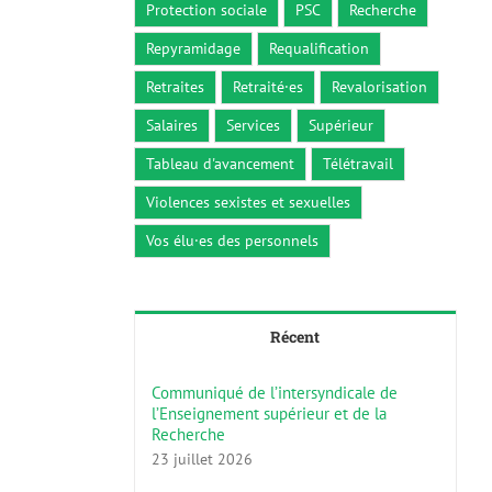
Protection sociale
PSC
Recherche
Repyramidage
Requalification
Retraites
Retraité·es
Revalorisation
Salaires
Services
Supérieur
Tableau d'avancement
Télétravail
Violences sexistes et sexuelles
Vos élu·es des personnels
Récent
Communiqué de l’intersyndicale de
l’Enseignement supérieur et de la
Recherche
23 juillet 2026