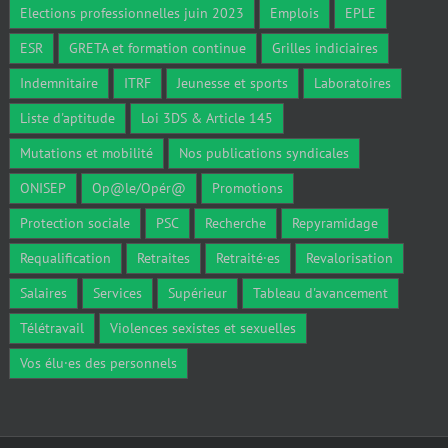
Elections professionnelles juin 2023
Emplois
EPLE
ESR
GRETA et formation continue
Grilles indiciaires
Indemnitaire
ITRF
Jeunesse et sports
Laboratoires
Liste d'aptitude
Loi 3DS & Article 145
Mutations et mobilité
Nos publications syndicales
ONISEP
Op@le/Opér@
Promotions
Protection sociale
PSC
Recherche
Repyramidage
Requalification
Retraites
Retraité·es
Revalorisation
Salaires
Services
Supérieur
Tableau d'avancement
Télétravail
Violences sexistes et sexuelles
Vos élu·es des personnels