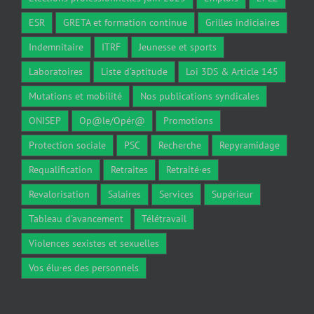
ESR
GRETA et formation continue
Grilles indiciaires
Indemnitaire
ITRF
Jeunesse et sports
Laboratoires
Liste d'aptitude
Loi 3DS & Article 145
Mutations et mobilité
Nos publications syndicales
ONISEP
Op@le/Opér@
Promotions
Protection sociale
PSC
Recherche
Repyramidage
Requalification
Retraites
Retraité·es
Revalorisation
Salaires
Services
Supérieur
Tableau d'avancement
Télétravail
Violences sexistes et sexuelles
Vos élu·es des personnels