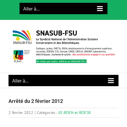
Passer
Aller à...
au
contenu
Aller à...
Arrêté du 2 février 2012
2 février 2012
|
Catégories :
JO BOEN et BOESR