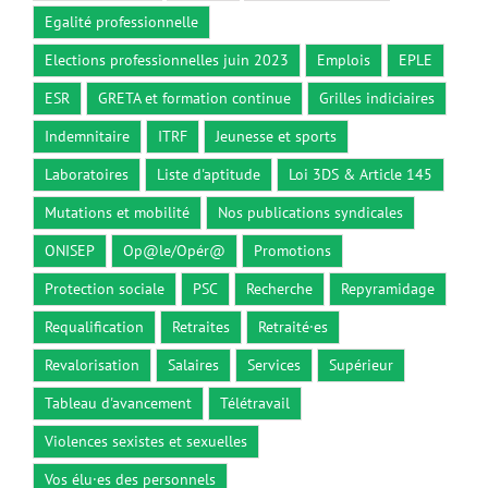
Egalité professionnelle
Elections professionnelles juin 2023
Emplois
EPLE
ESR
GRETA et formation continue
Grilles indiciaires
Indemnitaire
ITRF
Jeunesse et sports
Laboratoires
Liste d'aptitude
Loi 3DS & Article 145
Mutations et mobilité
Nos publications syndicales
ONISEP
Op@le/Opér@
Promotions
Protection sociale
PSC
Recherche
Repyramidage
Requalification
Retraites
Retraité·es
Revalorisation
Salaires
Services
Supérieur
Tableau d'avancement
Télétravail
Violences sexistes et sexuelles
Vos élu·es des personnels