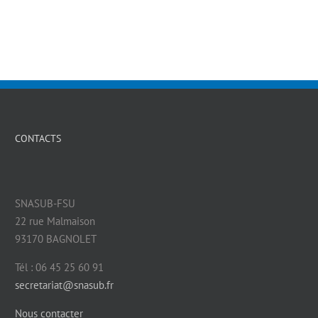
CONTACTS
SNASUB-FSU
22 rue Malmaison
93170 BAGNOLET
Tél : 06 45 25 60 91
secretariat@snasub.fr
Nous contacter