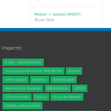
Pétition –> Sauvons l’ONISEP !
30 juin 2026
ÉTIQUETTES
8 mars : grève féministe
11e congrès national du SNASUB-FSU
Actions
Action sociale
Adhésion
Administratifs
Agent·e·s non titulaires
Bibliothèques
CROUS
CSA ministériels
Culture
Droits des femmes
Egalité professionnelle