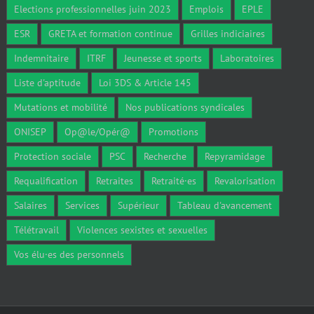
Elections professionnelles juin 2023
Emplois
EPLE
ESR
GRETA et formation continue
Grilles indiciaires
Indemnitaire
ITRF
Jeunesse et sports
Laboratoires
Liste d'aptitude
Loi 3DS & Article 145
Mutations et mobilité
Nos publications syndicales
ONISEP
Op@le/Opér@
Promotions
Protection sociale
PSC
Recherche
Repyramidage
Requalification
Retraites
Retraité·es
Revalorisation
Salaires
Services
Supérieur
Tableau d'avancement
Télétravail
Violences sexistes et sexuelles
Vos élu·es des personnels