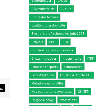
Bibliothèques
CROUS
CSA ministériels
Culture
Droits des femmes
Egalité professionnelle
Elections professionnelles juin 2023
Emplois
EPLE
ESR
GRETA et formation continue
Grilles indiciaires
Indemnitaire
ITRF
Jeunesse et sports
Laboratoires
Liste d'aptitude
Loi 3DS & Article 145
Mutations et mobilité
ds
Email
Nos publications syndicales
ONISEP
Op@le/Opér@
Promotions