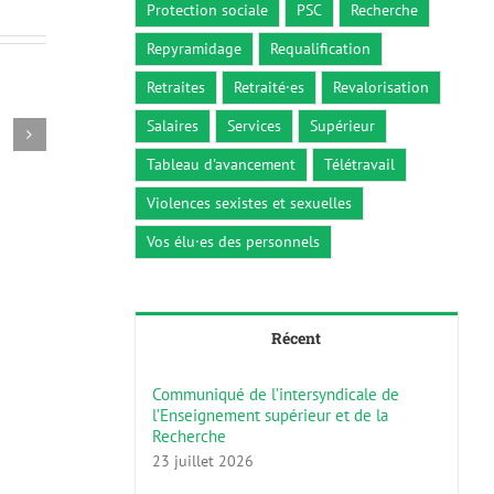
Protection sociale
PSC
Recherche
Repyramidage
Requalification
Retraites
Retraité·es
Revalorisation
Salaires
Services
Supérieur
Circulaire du 26 décembre 2018
Décret n° 2
26 décembre 2018
5 octobre 2
Tableau d'avancement
Télétravail
Violences sexistes et sexuelles
Vos élu·es des personnels
Récent
Communiqué de l’intersyndicale de
l’Enseignement supérieur et de la
Recherche
23 juillet 2026