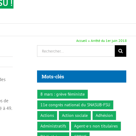
Accueil
»
Arrêté du 1er juin 2018
Rechercher:
Mots-clés
des
8 mars : grève féministe
ps de
11e congrès national du SNASUB-FSU
é à 49.
Actions
Action sociale
Adhésion
Administratifs
Agent·e·s non titulaires