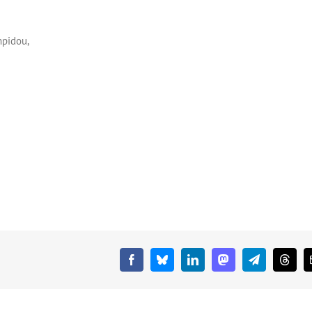
mpidou,
Facebook
Bluesky
LinkedIn
Mastodon
Telegram
Threa