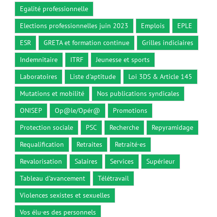
Egalité professionnelle
Elections professionnelles juin 2023
Emplois
EPLE
ESR
GRETA et formation continue
Grilles indiciaires
Indemnitaire
ITRF
Jeunesse et sports
Laboratoires
Liste d'aptitude
Loi 3DS & Article 145
Mutations et mobilité
Nos publications syndicales
ONISEP
Op@le/Opér@
Promotions
Protection sociale
PSC
Recherche
Repyramidage
Requalification
Retraites
Retraité·es
Revalorisation
Salaires
Services
Supérieur
Tableau d'avancement
Télétravail
Violences sexistes et sexuelles
Vos élu·es des personnels