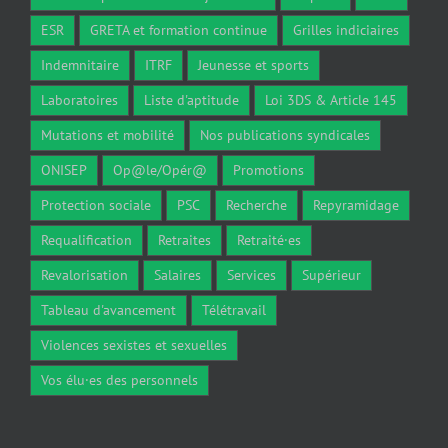
ESR
GRETA et formation continue
Grilles indiciaires
Indemnitaire
ITRF
Jeunesse et sports
Laboratoires
Liste d'aptitude
Loi 3DS & Article 145
Mutations et mobilité
Nos publications syndicales
ONISEP
Op@le/Opér@
Promotions
Protection sociale
PSC
Recherche
Repyramidage
Requalification
Retraites
Retraité·es
Revalorisation
Salaires
Services
Supérieur
Tableau d'avancement
Télétravail
Violences sexistes et sexuelles
Vos élu·es des personnels