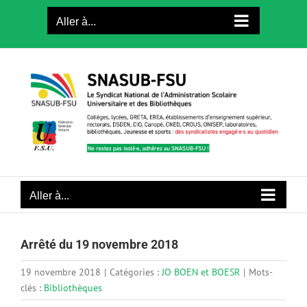
Passer
Aller à...
au
contenu
Aller à...
Arrêté du 19 novembre 2018
19 novembre 2018
|
Catégories :
JO BOEN et BOESR
|
Mots-
clés :
Bibliothèques