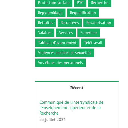
Protection sociale
PSC
Recherche
Repyramidage
Requalification
Retraites
Retraité·es
Revalorisation
Salaires
Services
Supérieur
Tableau d'avancement
Télétravail
Violences sexistes et sexuelles
Vos élu·es des personnels
Récent
Communiqué de l’intersyndicale de
l’Enseignement supérieur et de la
Recherche
23 juillet 2026