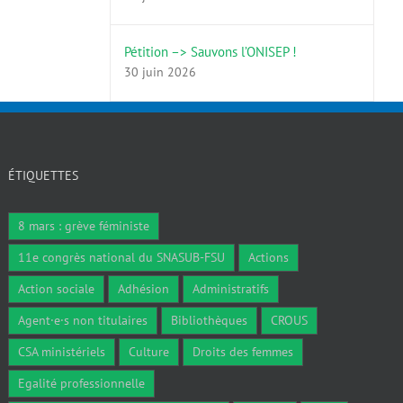
Pétition –> Sauvons l’ONISEP !
30 juin 2026
ÉTIQUETTES
8 mars : grève féministe
11e congrès national du SNASUB-FSU
Actions
Action sociale
Adhésion
Administratifs
Agent·e·s non titulaires
Bibliothèques
CROUS
CSA ministériels
Culture
Droits des femmes
Egalité professionnelle