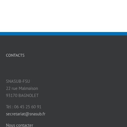
CONTACTS
SNASUB-FSU
22 rue Malmaison
93170 BAGNOLET
Tél : 06 45 25 60 91
secretariat@snasub.fr
Nous contacter