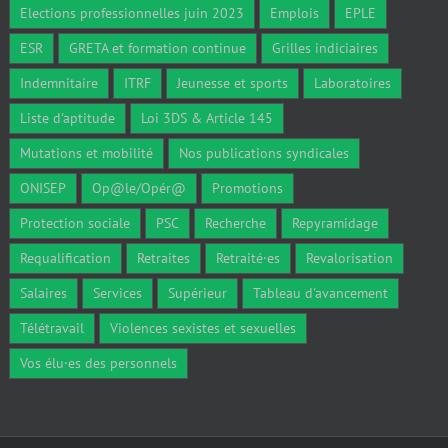
Elections professionnelles juin 2023
Emplois
EPLE
ESR
GRETA et formation continue
Grilles indiciaires
Indemnitaire
ITRF
Jeunesse et sports
Laboratoires
Liste d'aptitude
Loi 3DS & Article 145
Mutations et mobilité
Nos publications syndicales
ONISEP
Op@le/Opér@
Promotions
Protection sociale
PSC
Recherche
Repyramidage
Requalification
Retraites
Retraité·es
Revalorisation
Salaires
Services
Supérieur
Tableau d'avancement
Télétravail
Violences sexistes et sexuelles
Vos élu·es des personnels