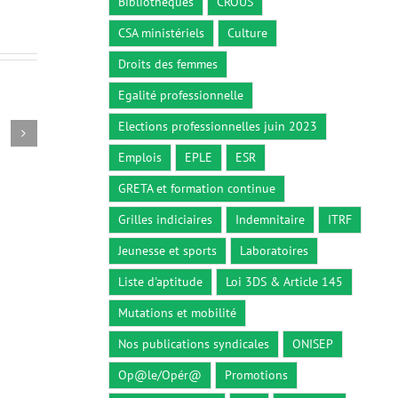
Bibliothèques
CROUS
CSA ministériels
Culture
Droits des femmes
Egalité professionnelle
Elections professionnelles juin 2023
Circulaire du 26 décembre 2018
Décret n° 2
26 décembre 2018
5 octobre 2
Emplois
EPLE
ESR
GRETA et formation continue
Grilles indiciaires
Indemnitaire
ITRF
Jeunesse et sports
Laboratoires
Liste d'aptitude
Loi 3DS & Article 145
Mutations et mobilité
Nos publications syndicales
ONISEP
Op@le/Opér@
Promotions