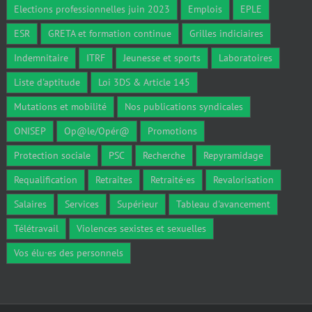
Elections professionnelles juin 2023
Emplois
EPLE
ESR
GRETA et formation continue
Grilles indiciaires
Indemnitaire
ITRF
Jeunesse et sports
Laboratoires
Liste d'aptitude
Loi 3DS & Article 145
Mutations et mobilité
Nos publications syndicales
ONISEP
Op@le/Opér@
Promotions
Protection sociale
PSC
Recherche
Repyramidage
Requalification
Retraites
Retraité·es
Revalorisation
Salaires
Services
Supérieur
Tableau d'avancement
Télétravail
Violences sexistes et sexuelles
Vos élu·es des personnels