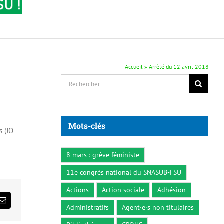
Accueil
»
Arrêté du 12 avril 2018
Rechercher:
Mots-clés
s (JO
8 mars : grève féministe
11e congrès national du SNASUB-FSU
Actions
Action sociale
Adhésion
ds
Email
Administratifs
Agent·e·s non titulaires