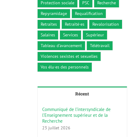
Protection sociale
PSC
Recherche
Repyramidage
Requalification
Retraites
Retraité·es
Revalorisation
Salaires
Services
Supérieur
Tableau d'avancement
Télétravail
Violences sexistes et sexuelles
Vos élu·es des personnels
Récent
Communiqué de l’intersyndicale de
l’Enseignement supérieur et de la
Recherche
23 juillet 2026