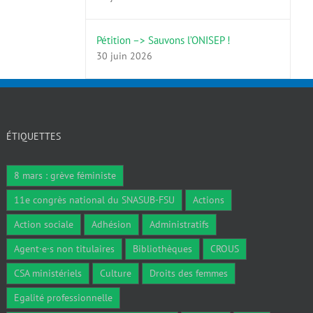
Pétition –> Sauvons l’ONISEP !
30 juin 2026
ÉTIQUETTES
8 mars : grève féministe
11e congrès national du SNASUB-FSU
Actions
Action sociale
Adhésion
Administratifs
Agent·e·s non titulaires
Bibliothèques
CROUS
CSA ministériels
Culture
Droits des femmes
Egalité professionnelle