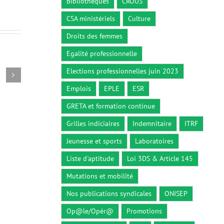
Bibliothèques
CROUS
CSA ministériels
Culture
Droits des femmes
Egalité professionnelle
Elections professionnelles juin 2023
Circulaire du 26 décembre 2018
Décret n° 2
26 décembre 2018
5 octobre 2
Emplois
EPLE
ESR
GRETA et formation continue
Grilles indiciaires
Indemnitaire
ITRF
Jeunesse et sports
Laboratoires
Liste d'aptitude
Loi 3DS & Article 145
Mutations et mobilité
Nos publications syndicales
ONISEP
Op@le/Opér@
Promotions