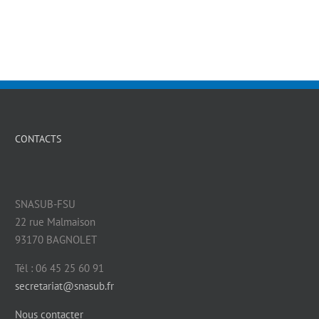
CONTACTS
SNASUB-FSU
22 rue Malmaison
93170 BAGNOLET
Tél : 06 45 25 60 91
secretariat@snasub.fr
Nous contacter