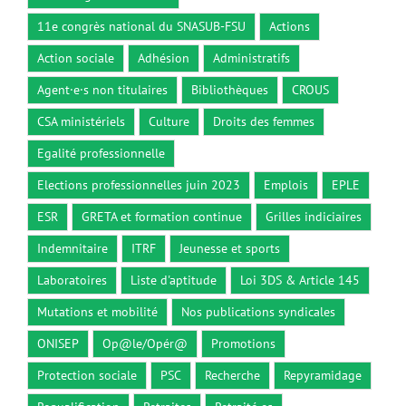
11e congrès national du SNASUB-FSU
Actions
Action sociale
Adhésion
Administratifs
Agent·e·s non titulaires
Bibliothèques
CROUS
CSA ministériels
Culture
Droits des femmes
Egalité professionnelle
Elections professionnelles juin 2023
Emplois
EPLE
ESR
GRETA et formation continue
Grilles indiciaires
Indemnitaire
ITRF
Jeunesse et sports
Laboratoires
Liste d'aptitude
Loi 3DS & Article 145
Mutations et mobilité
Nos publications syndicales
ONISEP
Op@le/Opér@
Promotions
Protection sociale
PSC
Recherche
Repyramidage