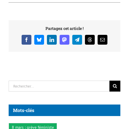
Partagez cet article !
Facebook
Bluesky
LinkedIn
Mastodon
Telegram
Threads
Email
Rechercher:
Mots-clés
8 mars : grève féministe