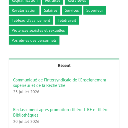
Requalification
Retraites
Retraité·es
Revalorisation
Salaires
Services
Supérieur
Tableau d'avancement
Télétravail
Violences sexistes et sexuelles
Vos élu·es des personnels
Récent
Communiqué de l’intersyndicale de l’Enseignement
supérieur et de la Recherche
23 juillet 2026
Reclassement après promotion : filière ITRF et filière
Bibliothèques
20 juillet 2026