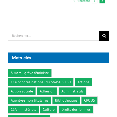
Précédent
1
2
Rechercher:
Mots-clés
8 mars : grève féministe
11e congrès national du SNASUB-FSU
Actions
Action sociale
Adhésion
Administratifs
Agent·e·s non titulaires
Bibliothèques
CROUS
CSA ministériels
Culture
Droits des femmes