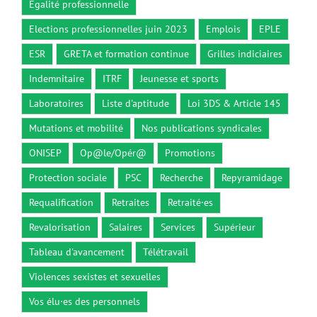
Egalité professionnelle
Elections professionnelles juin 2023
Emplois
EPLE
ESR
GRETA et formation continue
Grilles indiciaires
Indemnitaire
ITRF
Jeunesse et sports
Laboratoires
Liste d'aptitude
Loi 3DS & Article 145
Mutations et mobilité
Nos publications syndicales
ONISEP
Op@le/Opér@
Promotions
Protection sociale
PSC
Recherche
Repyramidage
Requalification
Retraites
Retraité·es
Revalorisation
Salaires
Services
Supérieur
Tableau d'avancement
Télétravail
Violences sexistes et sexuelles
Vos élu·es des personnels