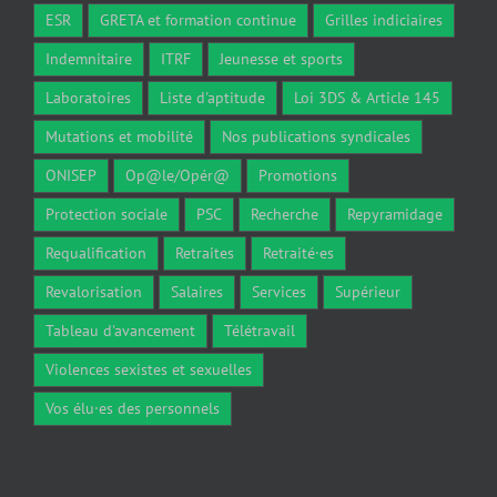
ESR
GRETA et formation continue
Grilles indiciaires
Indemnitaire
ITRF
Jeunesse et sports
Laboratoires
Liste d'aptitude
Loi 3DS & Article 145
Mutations et mobilité
Nos publications syndicales
ONISEP
Op@le/Opér@
Promotions
Protection sociale
PSC
Recherche
Repyramidage
Requalification
Retraites
Retraité·es
Revalorisation
Salaires
Services
Supérieur
Tableau d'avancement
Télétravail
Violences sexistes et sexuelles
Vos élu·es des personnels