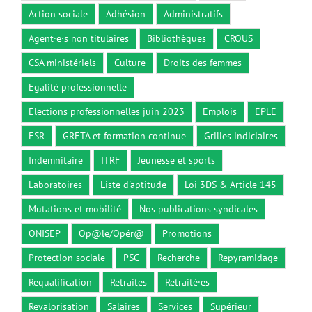
Action sociale
Adhésion
Administratifs
Agent·e·s non titulaires
Bibliothèques
CROUS
CSA ministériels
Culture
Droits des femmes
Egalité professionnelle
Elections professionnelles juin 2023
Emplois
EPLE
ESR
GRETA et formation continue
Grilles indiciaires
Indemnitaire
ITRF
Jeunesse et sports
Laboratoires
Liste d'aptitude
Loi 3DS & Article 145
Mutations et mobilité
Nos publications syndicales
ONISEP
Op@le/Opér@
Promotions
Protection sociale
PSC
Recherche
Repyramidage
Requalification
Retraites
Retraité·es
Revalorisation
Salaires
Services
Supérieur