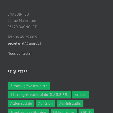
SNASUB-FSU
22 rue Malmaison
93170 BAGNOLET
Tél : 06 45 25 60 91
secretariat@snasub.fr
Nous contacter
ÉTIQUETTES
8 mars : grève féministe
11e congrès national du SNASUB-FSU
Actions
Action sociale
Adhésion
Administratifs
Agent·e·s non titulaires
Bibliothèques
CROUS