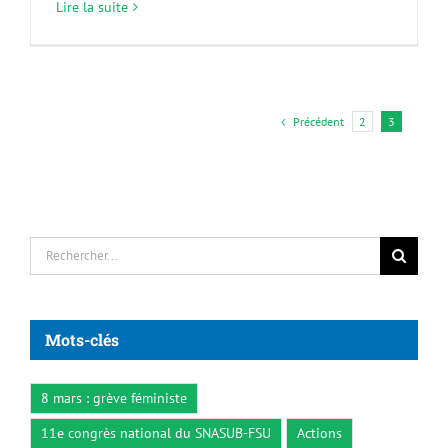
Lire la suite
Précédent
2
3
Rechercher:
Mots-clés
8 mars : grève féministe
11e congrès national du SNASUB-FSU
Actions